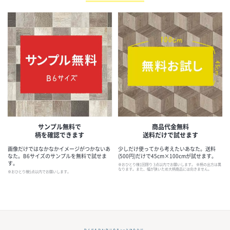
サンプル無料で
商品代金無料
柄を確認できます
送料だけで試せます
画像だけではなかなかイメージがつかないあ
少しだけ使ってから考えたいあなた。送料
なた。B6サイズのサンプルを無料で試せま
(500円)だけで45cm×100cmが試せます。
す。
※おひとり様1回限り 3点以内でお願いします。
※柄の出方は異
なります。また、幅が狭いため大柄商品には向きません。
※おひとり様5点以内でお願いします。