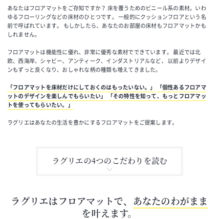
あなたはフロアマットをご存知ですか？
床を覆うためのビニール系の素材。いわ
ゆるフローリングなどの床材のひとつです。
一般的にクッションフロアという名
前で呼ばれています。
もしかしたら、あなたのお部屋の床材もフロアマットかも
しれません。
フロアマットは機能性に優れ、非常に優秀な素材でできています。
最近では北
欧、西海岸、シャビー、アンティーク、インダストリアルなど、
以前よりデザイ
ンもずっと良くなり、おしゃれな柄の種類も増えてきました。
「フロアマットを床材だけにしておくのはもったいない。」
「個性あるフロアマ
ットのデザインを楽しんでもらいたい」
「その特性を知って、もっとフロアマッ
トを使ってもらいたい。」
ラグリエはあなたの生活を豊かにするフロアマットをご提案します。
ラグリエの4つのこだわりを読む
ラグリエはフロアマットで、
あなたのわがまま
を叶えます。