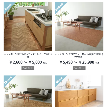
cm幅
cm幅
184
80
ヘリンボーン 拭けるキッチンマット オーク 80cm
ヘリンボーン フロアマット 184cm幅(継ぎ目なし)
幅
マホガニー
￥2,600 ～ ￥5,000
￥5,490 ～ ￥25,990
税込
税込
ヘリンボーン
ヘリンボーン
cm幅
cm幅
184
60