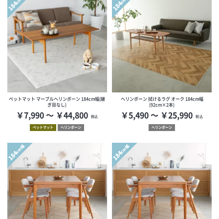
184
184
ペットマット マーブルヘリンボーン 184cm幅(継
ヘリンボーン 拭けるラグ オーク 184cm幅
ぎ目なし)
(92cm×2本)
￥7,990 ～ ￥44,800
￥5,490 ～ ￥25,990
税込
税込
ペットマット
ヘリンボーン
ヘリンボーン
cm幅
cm幅
184
184