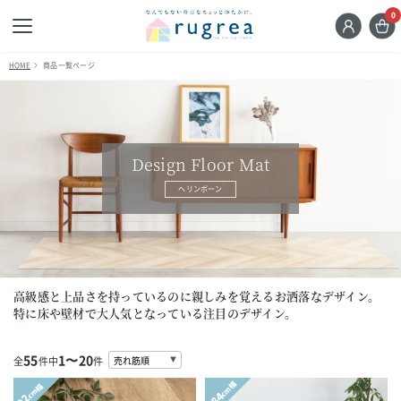
0
HOME
商品一覧ページ
Design Floor Mat
ヘリンボーン
高級感と上品さを持っているのに親しみを覚えるお洒落なデザイン。
特に床や壁材で大人気となっている注目のデザイン。
55
1〜20
全
件中
件
cm幅
cm幅
184
92