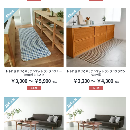
cm幅
cm幅
80
60
レトロ調 拭けるキッチンマット ランタンブルー
レトロ調 拭けるキッチンマット ランタンブラウン
80cm幅 ふちあり
60cm幅
￥3,000 ～ ￥5,900
￥2,200 ～ ￥4,300
税込
税込
レトロ
レトロ
cm幅
cm幅
184
184