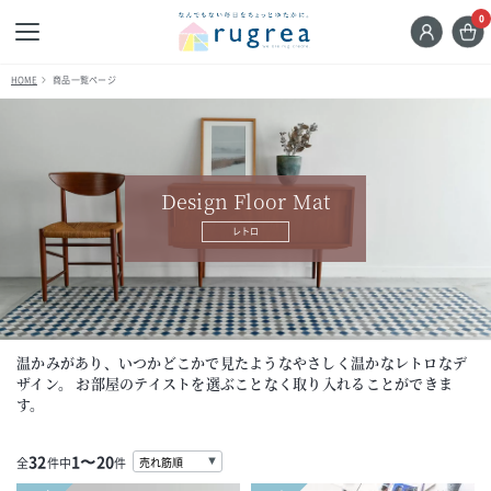
0
HOME
商品一覧ページ
Design Floor Mat
レトロ
温かみがあり、いつかどこかで見たようなやさしく温かなレトロなデ
ザイン。
お部屋のテイストを選ぶことなく取り入れることができま
す。
32
1〜20
全
件中
件