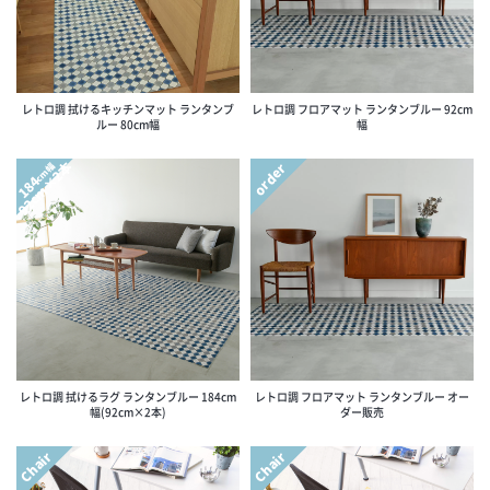
レトロ調 拭けるキッチンマット ランタンブ
レトロ調 フロアマット ランタンブルー 92cm
ルー 80cm幅
幅
92cm×2本
order
cm幅
184
レトロ調 拭けるラグ ランタンブルー 184cm
レトロ調 フロアマット ランタンブルー オー
幅(92cm×2本)
ダー販売
Chair
Chair