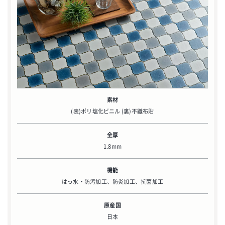
素材
(表)ポリ塩化ビニル (裏)不織布貼
全厚
1.8mm
機能
はっ水・防汚加工、防炎加工、抗菌加工
原産国
日本