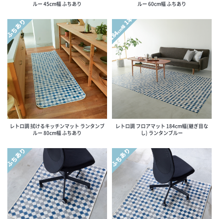
ルー 45cm幅 ふちあり
ルー 60cm幅 ふちあり
1本
ふちあり
cm幅
184
レトロ調 拭けるキッチンマット ランタンブ
レトロ調 フロアマット 184cm幅(継ぎ目な
ルー 80cm幅 ふちあり
し) ランタンブルー
ふちあり
ふちあり