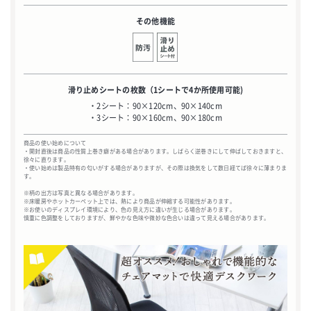
その他機能
滑り止めシートの枚数
（1シートで4か所使用可能)
・2シート：90×120cm、90×140cm
・3シート：90×160cm、90×180cm
商品の使い始めについて
・開封直後は商品の性質上巻き癖がある場合があります。しばらく逆巻きにして伸ばしておきますと、
徐々に直ります。
・使い始めは製品特有の匂いがする場合がありますが、その際は換気をして数日経てば徐々に薄まりま
す。
※柄の出方は写真と異なる場合があります。
※床暖房やホットカーペット上では、熱により商品が伸縮する可能性があります。
※お使いのディスプレイ環境により、色の見え方に違いが生じる場合があります。
慎重に色調整をしておりますが、鮮やかな色味や微妙な色合いは違って見える場合があります。