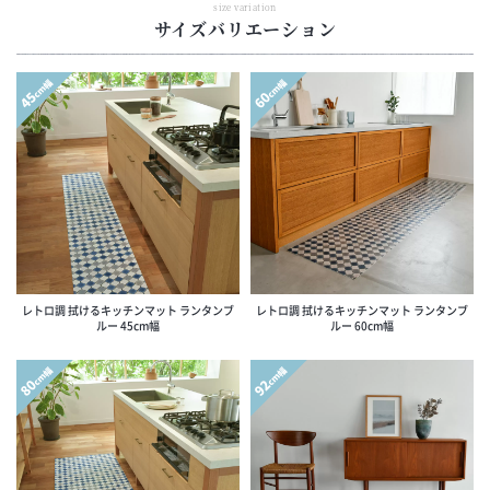
size variation
サイズバリエーション
cm幅
cm幅
45
60
レトロ調 拭けるキッチンマット ランタンブ
レトロ調 拭けるキッチンマット ランタンブ
ルー 45cm幅
ルー 60cm幅
cm幅
cm幅
80
92