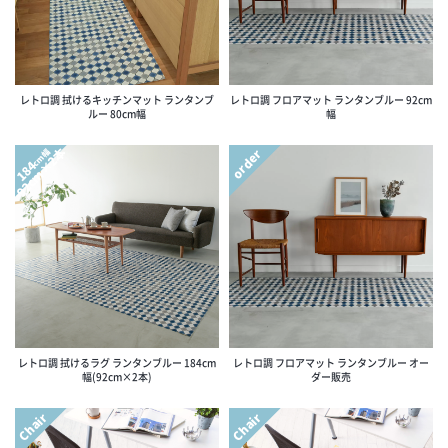
レトロ調 拭けるキッチンマット ランタンブ
レトロ調 フロアマット ランタンブルー 92cm
ルー 80cm幅
幅
92cm×2本
order
cm幅
184
レトロ調 拭けるラグ ランタンブルー 184cm
レトロ調 フロアマット ランタンブルー オー
幅(92cm×2本)
ダー販売
Chair
Chair