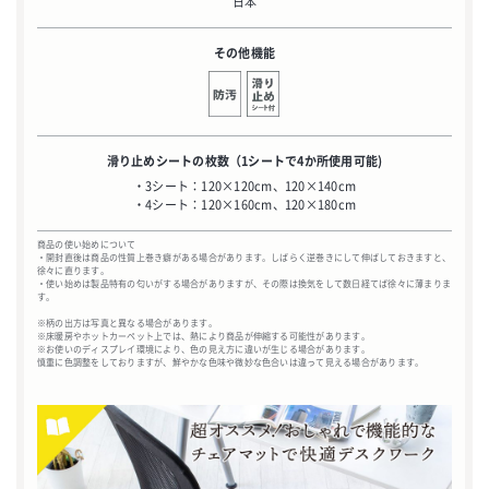
日本
その他機能
滑り止めシートの枚数
（1シートで4か所使用可能)
・3シート：120×120cm、120×140cm
・4シート：120×160cm、120×180cm
商品の使い始めについて
・開封直後は商品の性質上巻き癖がある場合があります。しばらく逆巻きにして伸ばしておきますと、
徐々に直ります。
・使い始めは製品特有の匂いがする場合がありますが、その際は換気をして数日経てば徐々に薄まりま
す。
※柄の出方は写真と異なる場合があります。
※床暖房やホットカーペット上では、熱により商品が伸縮する可能性があります。
※お使いのディスプレイ環境により、色の見え方に違いが生じる場合があります。
慎重に色調整をしておりますが、鮮やかな色味や微妙な色合いは違って見える場合があります。