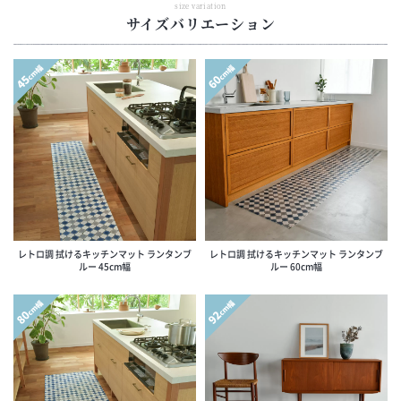
size variation
サイズバリエーション
cm幅
cm幅
45
60
レトロ調 拭けるキッチンマット ランタンブ
レトロ調 拭けるキッチンマット ランタンブ
ルー 45cm幅
ルー 60cm幅
cm幅
cm幅
80
92