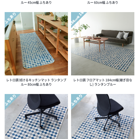
ルー 45cm幅 ふちあり
ルー 60cm幅 ふちあり
1本
ふちあり
cm幅
184
レトロ調 拭けるキッチンマット ランタンブ
レトロ調 フロアマット 184cm幅(継ぎ目な
ルー 80cm幅 ふちあり
し) ランタンブルー
ふちあり
ふちあり