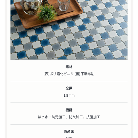
素材
(表)ポリ塩化ビニル (裏)不織布貼
全厚
1.8mm
機能
はっ水・防汚加工、防炎加工、抗菌加工
原産国