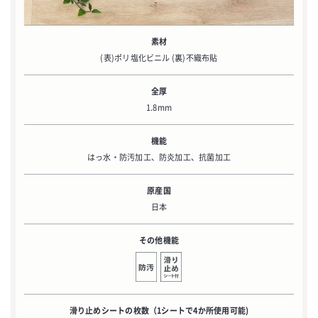
素材
(表)ポリ塩化ビニル (裏)不織布貼
全厚
1.8mm
機能
はっ水・防汚加工、防炎加工、抗菌加工
原産国
日本
その他機能
滑り止めシートの枚数
（1シートで4か所使用可能)