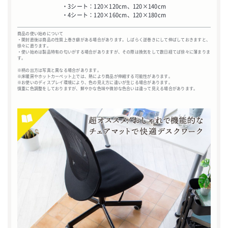
・3シート：120×120cm、120×140cm
・4シート：120×160cm、120×180cm
商品の使い始めについて
・開封直後は商品の性質上巻き癖がある場合があります。しばらく逆巻きにして伸ばしておきますと、
徐々に直ります。
・使い始めは製品特有の匂いがする場合がありますが、その際は換気をして数日経てば徐々に薄まりま
す。
※柄の出方は写真と異なる場合があります。
※床暖房やホットカーペット上では、熱により商品が伸縮する可能性があります。
※お使いのディスプレイ環境により、色の見え方に違いが生じる場合があります。
慎重に色調整をしておりますが、鮮やかな色味や微妙な色合いは違って見える場合があります。