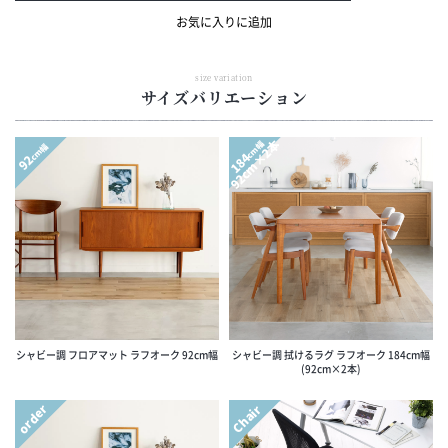
お気に入りに追加
size variation
サイズバリエーション
92cm×2本
cm幅
cm幅
184
92
シャビー調 フロアマット ラフオーク 92cm幅
シャビー調 拭けるラグ ラフオーク 184cm幅
(92cm×2本)
order
Chair