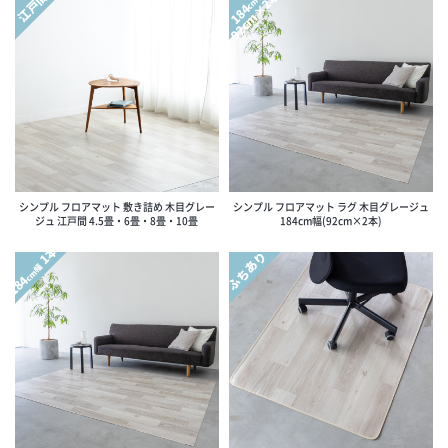
92cm×2本
江戸間
cm幅
184
シンプル フロアマット 敷き詰め 木目グレー
シンプル フロアマット ラグ 木目グレージュ
ジュ 江戸間 4.5畳・6畳・8畳・10畳
184cm幅(92cm×2本)
1本
ふちあり
cm幅
184