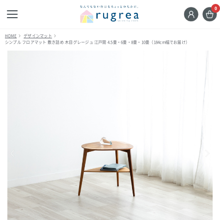
0
HOME
デザインマット
シンプル フロアマット 敷き詰め 木目グレージュ 江戸間 4.5畳・6畳・8畳・10畳（184cm幅でお届け）