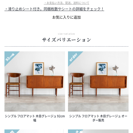
・お支払い方法、配送、送料について
・滑り止めシート付き。同梱枚数やシートの詳細をチェック！
お気に入りに追加
size variation
サイズバリエーション
order
cm幅
92
シンプル フロアマット 木目グレージュ 92cm
シンプル フロアマット 木目グレージュ オー
幅
ダー販売