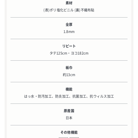
素材
(表)ポリ塩化ビニル (裏)不織布貼
全厚
1.8mm
リピート
タテ125cm・ヨコ182cm
板巾
約13cm
機能
はっ水・防汚加工、防炎加工、抗菌加工、抗ウィルス加工
原産国
日本
その他機能