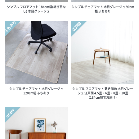
シンプル フロアマット 184cm幅(継ぎ目な
シンプル チェアマット 木目グレージュ 90cm
し) 木目グレージュ
幅 ふちあり
ふちあり
江戸間
シンプル チェアマット 木目グレージュ
シンプル フロアマット 敷き詰め 木目グレー
120cm幅 ふちあり
ジュ 江戸間 4.5畳・6畳・8畳・10畳
（184cm幅でお届け）
order