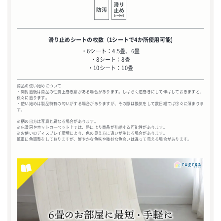
滑り止めシートの枚数
（1シートで4か所使用可能)
・6シート：4.5畳、6畳
・8シート：8畳
・10シート：10畳
商品の使い始めについて
・開封直後は商品の性質上巻き癖がある場合があります。しばらく逆巻きにして伸ばしておきますと、
徐々に直ります。
・使い始めは製品特有の匂いがする場合がありますが、その際は換気をして数日経てば徐々に薄まりま
す。
※柄の出方は写真と異なる場合があります。
※床暖房やホットカーペット上では、熱により商品が伸縮する可能性があります。
※お使いのディスプレイ環境により、色の見え方に違いが生じる場合があります。
慎重に色調整をしておりますが、鮮やかな色味や微妙な色合いは違って見える場合があります。