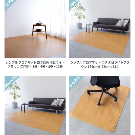
92cm×2本
江戸間
cm幅
184
シンプル フロアマット 敷き詰め 木目ライト
シンプル フロアマット ラグ 木目ライトブラ
ブラウン 江戸間 4.5畳・6畳・8畳・10畳
ウン 184cm幅(92cm×2本)
1本
ふちあり
cm幅
184