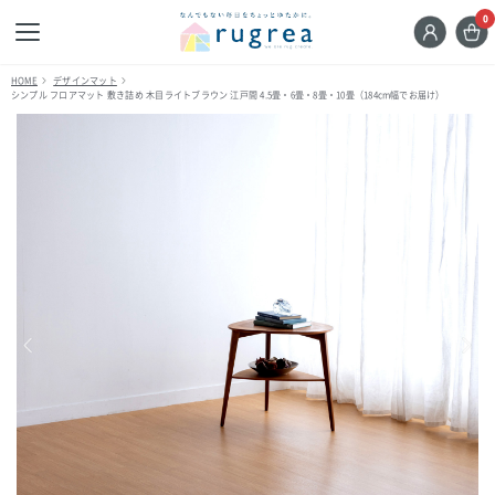
0
HOME
デザインマット
シンプル フロアマット 敷き詰め 木目ライトブラウン 江戸間 4.5畳・6畳・8畳・10畳（184cm幅でお届け）