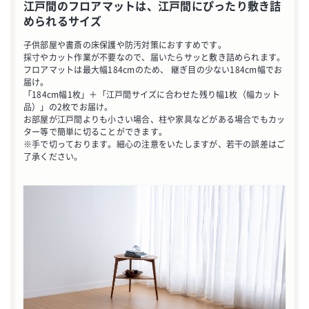
江戸間のフロアマットは、江戸間にぴったり敷き詰
められるサイズ
子供部屋や書斎の床保護や防汚対策におすすめです。
採寸やカット作業が不要なので、届いたらサッと敷き詰められます。
フロアマットは最大幅184cmのため、 継ぎ目の少ない184cm幅でお
届け。
「184cm幅1枚」＋「江戸間サイズに合わせた残り幅1枚（幅カット
品）」の2枚でお届け。
お部屋が江戸間よりも小さい場合、柱や家具などがある場合でもカッ
ター等で簡単に切ることができます。
※手で切っております。細心の注意をいたしますが、若干の誤差はご
了承ください。