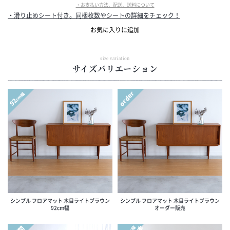
・お支払い方法、配送、送料について
・滑り止めシート付き。同梱枚数やシートの詳細をチェック！
お気に入りに追加
size variation
サイズバリエーション
order
cm幅
92
シンプル フロアマット 木目ライトブラウン
シンプル フロアマット 木目ライトブラウン
92cm幅
オーダー販売