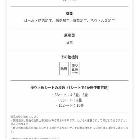
機能
はっ水・防汚加工、防炎加工、抗菌加工、抗ウィルス加工
原産国
日本
その他機能
滑り止めシートの枚数
（1シートで4か所使用可能)
・6シート：4.5畳、6畳
・8シート：8畳
・10シート：10畳
商品の使い始めについて
・開封直後は商品の性質上巻き癖がある場合があります。しばらく逆巻きにして伸ばしておきますと、
徐々に直ります。
・使い始めは製品特有の匂いがする場合がありますが、その際は換気をして数日経てば徐々に薄まりま
す。