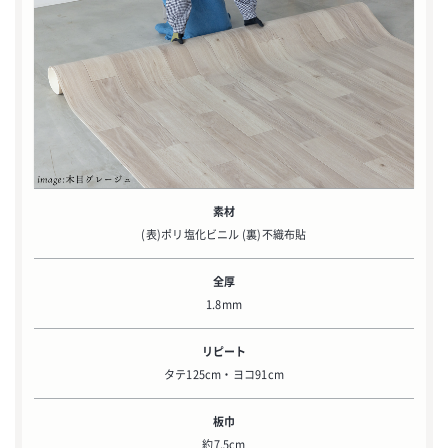
素材
(表)ポリ塩化ビニル (裏)不織布貼
全厚
1.8mm
リピート
タテ125cm・ヨコ91cm
板巾
約7.5cm