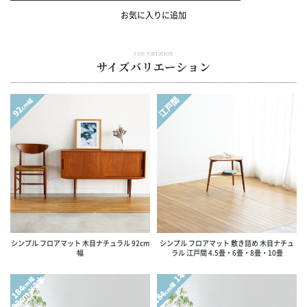
お気に入りに追加
size variation
サイズバリエーション
江戸間
cm幅
92
シンプル フロアマット 木目ナチュラル 92cm
シンプル フロアマット 敷き詰め 木目ナチュ
幅
ラル 江戸間 4.5畳・6畳・8畳・10畳
1本
92cm×2本
cm幅
cm幅
184
184