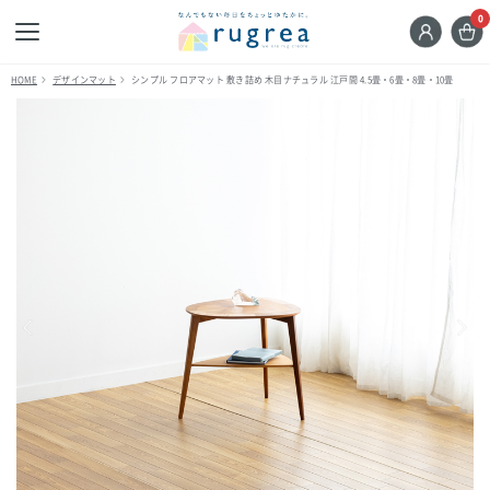
0
HOME
デザインマット
シンプル フロアマット 敷き詰め 木目ナチュラル 江戸間 4.5畳・6畳・8畳・10畳