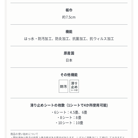
板巾
約7.5cm
機能
はっ水・防汚加工、防炎加工、抗菌加工、抗ウィルス加工
原産国
日本
その他機能
滑り止めシートの枚数
（1シートで4か所使用可能)
・6シート：4.5畳、6畳
・8シート：8畳
・10シート：10畳
商品の使い始めについて
・開封直後は商品の性質上巻き癖がある場合があります。しばらく逆巻きにして伸ばしておきますと、