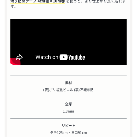
滑り止めテープ 4cm幅×10m巻
を使うと、より仕上がり良く貼れま
す。
素材
(表)ポリ塩化ビニル (裏)不織布貼
全厚
1.8mm
リピート
タテ125cm・ヨコ91cm