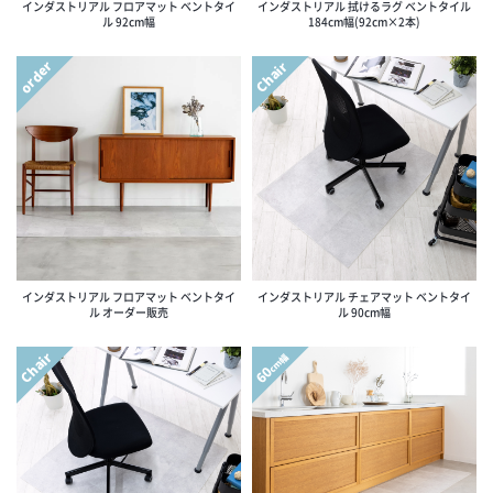
インダストリアル フロアマット ベントタイ
インダストリアル 拭けるラグ ベントタイル
ル 92cm幅
184cm幅(92cm×2本)
order
Chair
インダストリアル フロアマット ベントタイ
インダストリアル チェアマット ベントタイ
ル オーダー販売
ル 90cm幅
Chair
cm幅
60