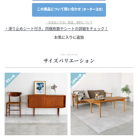
この商品について問い合わせ
(オーダー注文)
・お支払い方法、配送、送料について
・滑り止めシート付き。同梱枚数やシートの詳細をチェック！
お気に入りに追加
size variation
サイズバリエーション
92cm×2本
cm幅
cm幅
184
92