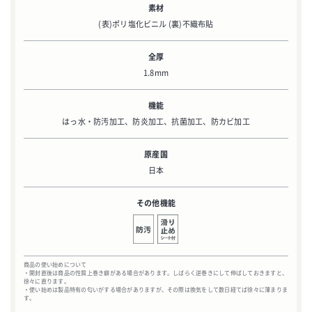
素材
(表)ポリ塩化ビニル (裏)不織布貼
全厚
1.8mm
機能
はっ水・防汚加工、防炎加工、抗菌加工、防カビ加工
原産国
日本
その他機能
商品の使い始めについて
・開封直後は商品の性質上巻き癖がある場合があります。しばらく逆巻きにして伸ばしておきますと、
徐々に直ります。
・使い始めは製品特有の匂いがする場合がありますが、その際は換気をして数日経てば徐々に薄まりま
す。