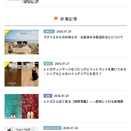
新着記事
2026.07.29
お知らせ
ラグリエからのお知らせ お盆休みの発送日などについて
2026.07.27
コラム
レトロヴィンテージなリビングにペットマットを敷いてみた
｜シンプルじゃないインテリアにも合う？
2026.07.20
床旅
レトロさんぽと巡る【純喫茶編】——昭和レトロな床模様
2026.07.16
USER’S VOICE