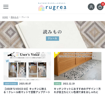
0
HOME
読みもの
クレール
読みもの
クレール
2025.05.07
2022.12.19
USER’S VOICE
コラム
【USER’S VOICE 60】キッチンに映え
キッチンマットにおすすめのデザイン！汚
る！クレール柄マットで空間アップデート
れが目立ちにくい色柄で床をおしゃれに