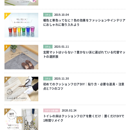
2019.10.04
コラム
暖色と寒色ってなに？色の効果をファッションやインテリア
におしゃれに取り入れよう
2020.01.11
コラム
玄関マットはいらない？置かない派に選ばれている代替マッ
トの選択肢
2020.11.30
コラム
初めてのクッションフロアDIY｜貼り方・必要な道具・注意
点と7つのコツ
2020.02.24
ラグリエ部活動
トイレの床はクッションフロアを敷くだけ｜置くだけDIYで
1時間リメイク