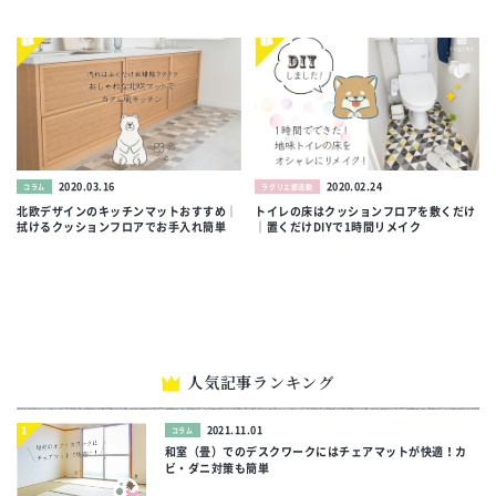
2020.03.16
2020.02.24
コラム
ラグリエ部活動
北欧デザインのキッチンマットおすすめ｜
トイレの床はクッションフロアを敷くだけ
拭けるクッションフロアでお手入れ簡単
｜置くだけDIYで1時間リメイク
人気記事ランキング
2021.11.01
コラム
和室（畳）でのデスクワークにはチェアマットが快適！カ
ビ・ダニ対策も簡単