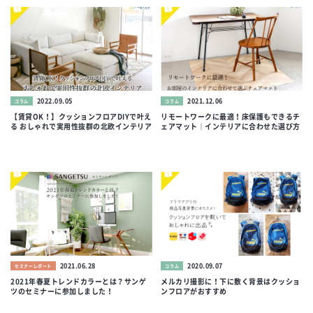
2022.09.05
2021.12.06
コラム
コラム
【賃貸OK！】クッションフロアDIYで叶え
リモートワークに最適！床保護もできるチ
る おしゃれで実用性抜群の北欧インテリア
ェアマット｜インテリアに合わせた選び方
2021.06.28
2020.09.07
セミナーレポート
コラム
2021年春夏トレンドカラーとは？サンゲ
メルカリ撮影に！下に敷く背景はクッショ
ツのセミナーに参加しました！
ンフロアがおすすめ