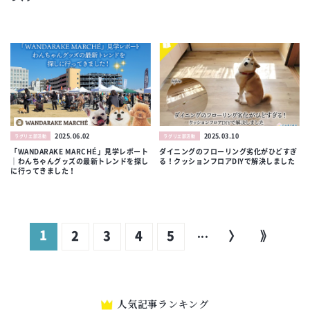
2025.06.02
2025.03.10
ラグリエ部活動
ラグリエ部活動
「WANDARAKE MARCHÉ」見学レポート
ダイニングのフローリング劣化がひどすぎ
｜わんちゃんグッズの最新トレンドを探し
る！クッションフロアDIYで解決しました
に行ってきました！
1
2
3
4
5
...
〉
》
人気記事ランキング