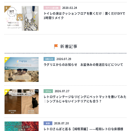
2020.02.24
ラグリエ部活動
トイレの床はクッションフロアを敷くだけ｜置くだけDIYで
1時間リメイク
新着記事
2026.07.29
お知らせ
ラグリエからのお知らせ お盆休みの発送日などについて
2026.07.27
コラム
レトロヴィンテージなリビングにペットマットを敷いてみた
｜シンプルじゃないインテリアにも合う？
2026.07.20
床旅
レトロさんぽと巡る【純喫茶編】——昭和レトロな床模様