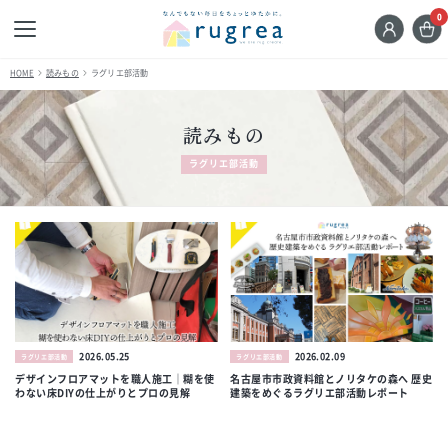
0
HOME
読みもの
ラグリエ部活動
読みもの
ラグリエ部活動
2026.05.25
2026.02.09
ラグリエ部活動
ラグリエ部活動
デザインフロアマットを職人施工｜糊を使
名古屋市市政資料館とノリタケの森へ 歴史
わない床DIYの仕上がりとプロの見解
建築をめぐるラグリエ部活動レポート