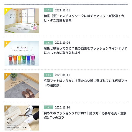
2021.11.01
コラム
和室（畳）でのデスクワークにはチェアマットが快適！カ
ビ・ダニ対策も簡単
2019.10.04
コラム
暖色と寒色ってなに？色の効果をファッションやインテリア
におしゃれに取り入れよう
2020.01.11
コラム
玄関マットはいらない？置かない派に選ばれている代替マッ
トの選択肢
2020.11.30
コラム
初めてのクッションフロアDIY｜貼り方・必要な道具・注意
点と7つのコツ