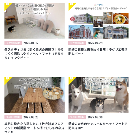
2026.01.12
2025.09.29
ラグリエ部活動
ラグリエ部活動
柴スタディさまに聞く柴犬の床選び｜滑り
岡崎の建築と床をめぐる旅｜ラグリエ部活
にくく掃除しやすいペットマット〈モルタ
動レポート
ル〉インタビュー
2025.08.28
2025.06.30
ラグリエ部活動
ラグリエ部活動
単色に飽きたら試したい！敷き詰めフロア
愛犬のためのサンルームをペットマットで
マットの新提案 ツートン柄でおしゃれな床
簡単床DIY
づくり