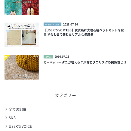
2026.07.16
USER’S VOICE
【USER’S VOICE93】脱衣所に大理石柄ペットマットを設
置 柄合わせで感じたリアルな使用感
2026.07.13
コラム
カーペット＝ダニが増える？床材とダニリスクの関係性とは
カテゴリー
全ての記事
SNS
USER’S VOICE