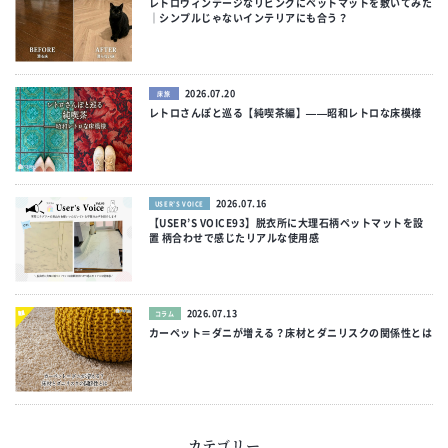
レトロヴィンテージなリビングにペットマットを敷いてみた
｜シンプルじゃないインテリアにも合う？
2026.07.20
床旅
レトロさんぽと巡る【純喫茶編】——昭和レトロな床模様
2026.07.16
USER’S VOICE
【USER’S VOICE93】脱衣所に大理石柄ペットマットを設
置 柄合わせで感じたリアルな使用感
2026.07.13
コラム
カーペット＝ダニが増える？床材とダニリスクの関係性とは
カテゴリー