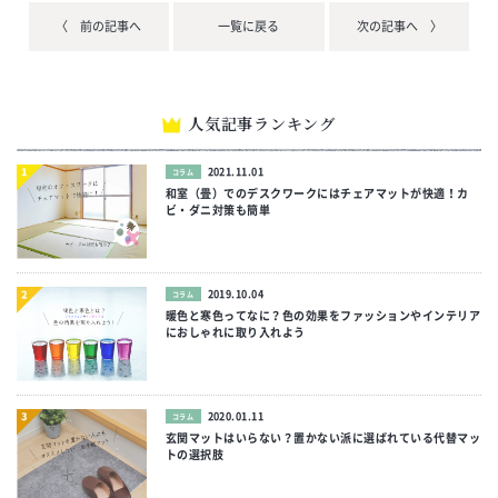
〈 前の記事へ
一覧に戻る
次の記事へ 〉
人気記事ランキング
2021.11.01
コラム
和室（畳）でのデスクワークにはチェアマットが快適！カ
ビ・ダニ対策も簡単
2019.10.04
コラム
暖色と寒色ってなに？色の効果をファッションやインテリア
におしゃれに取り入れよう
2020.01.11
コラム
玄関マットはいらない？置かない派に選ばれている代替マッ
トの選択肢