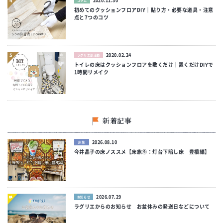
2020.11.30
コラム
初めてのクッションフロアDIY｜貼り方・必要な道具・注意
点と7つのコツ
2020.02.24
ラグリエ部活動
トイレの床はクッションフロアを敷くだけ｜置くだけDIYで
1時間リメイク
新着記事
2026.08.10
床旅
今井晶子の床ノススメ【床旅⑨：灯台下暗し床 豊橋編】
2026.07.29
お知らせ
ラグリエからのお知らせ お盆休みの発送日などについて