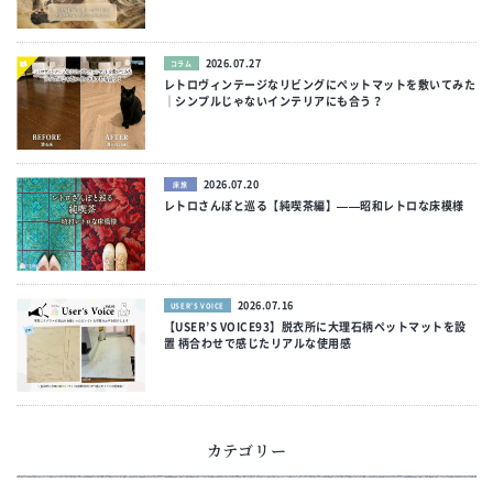
2026.07.27
コラム
レトロヴィンテージなリビングにペットマットを敷いてみた
｜シンプルじゃないインテリアにも合う？
2026.07.20
床旅
レトロさんぽと巡る【純喫茶編】——昭和レトロな床模様
2026.07.16
USER’S VOICE
【USER’S VOICE93】脱衣所に大理石柄ペットマットを設
置 柄合わせで感じたリアルな使用感
カテゴリー