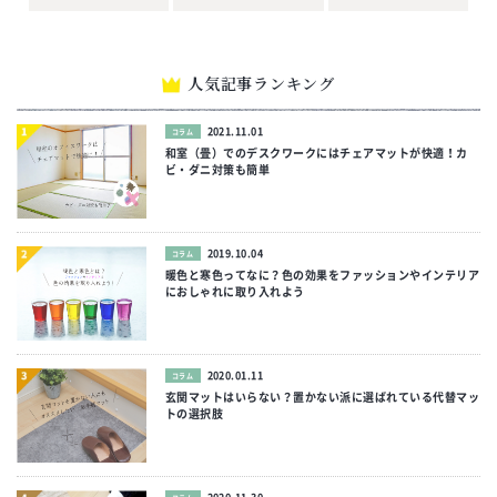
人気記事ランキング
2021.11.01
コラム
和室（畳）でのデスクワークにはチェアマットが快適！カ
ビ・ダニ対策も簡単
2019.10.04
コラム
暖色と寒色ってなに？色の効果をファッションやインテリア
におしゃれに取り入れよう
2020.01.11
コラム
玄関マットはいらない？置かない派に選ばれている代替マッ
トの選択肢