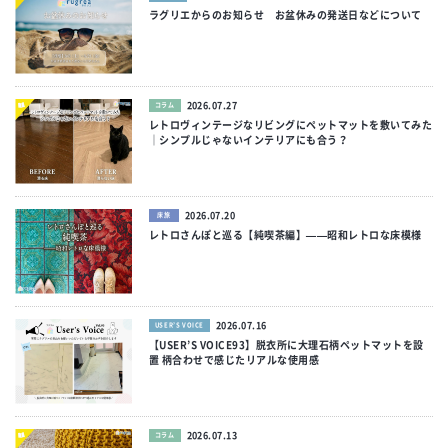
ラグリエからのお知らせ お盆休みの発送日などについて
2026.07.27
コラム
レトロヴィンテージなリビングにペットマットを敷いてみた
｜シンプルじゃないインテリアにも合う？
2026.07.20
床旅
レトロさんぽと巡る【純喫茶編】——昭和レトロな床模様
2026.07.16
USER’S VOICE
【USER’S VOICE93】脱衣所に大理石柄ペットマットを設
置 柄合わせで感じたリアルな使用感
2026.07.13
コラム